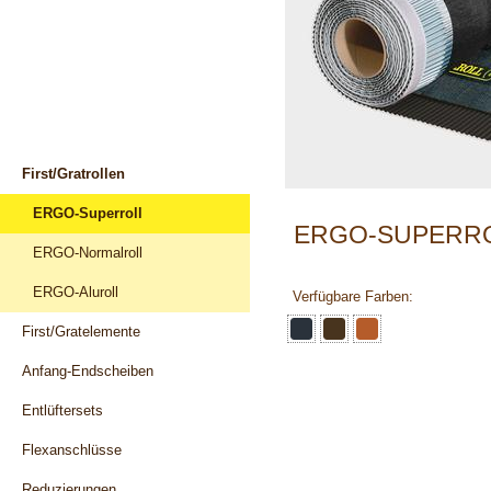
Dachentwässerung
Dachfenster
Dachlawinenschutz
Dachlüftung
First/Gratrollen
ERGO-Superroll
ERGO-SUPERR
ERGO-Normalroll
ERGO-Aluroll
Verfügbare Farben:
First/Gratelemente
Anfang-Endscheiben
Entlüftersets
Flexanschlüsse
Reduzierungen