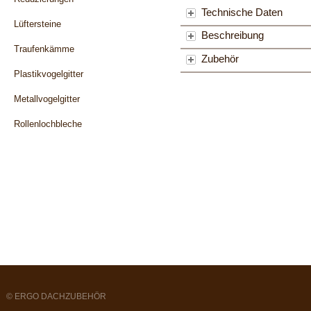
Technische Daten
Lüftersteine
Beschreibung
Traufenkämme
Zubehör
Plastikvogelgitter
Metallvogelgitter
Rollenlochbleche
Dachbelichtung
Dachbleche/Profile
Dachaufbauten
Dachabdichtung
Dachbefestigung
© ERGO DACHZUBEHÖR